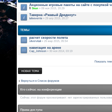
Акционные игровые пакеты на сайте с покупкой 
Skan
» 09 ноя 2015, 20:29
Таверна «Ржавый Дредноут»
lafeeverrte
» 29 апр 2015, 20:27
ТЕМЫ
расчет скорости полета
silvervitali
» 26 мар 2015, 05:54
навигация на арене
Cap_Johnson
» 30 ноя 2014, 03:19
Показать тем
Новая тема
Вернуться в Список форумов
Кто сейчас на конференции
Сейчас этот форум просматривают: нет зарегистрированных пользоват
Права доступа