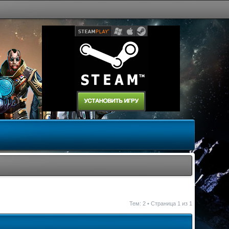
Тем: 2 • Страница
1
из
1