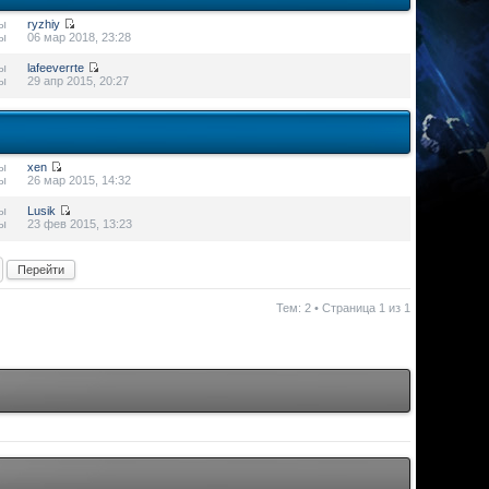
ы
ryzhiy
ы
06 мар 2018, 23:28
ы
lafeeverrte
ы
29 апр 2015, 20:27
ы
xen
ы
26 мар 2015, 14:32
ы
Lusik
ы
23 фев 2015, 13:23
Тем: 2 • Страница
1
из
1