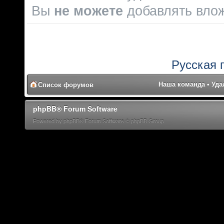
Вы
не можете
добавлять вло
Русская 
Наша команда
•
Уда
Список форумов
phpBB® Forum Software
Powered by phpBB® Forum Software © phpBB Group