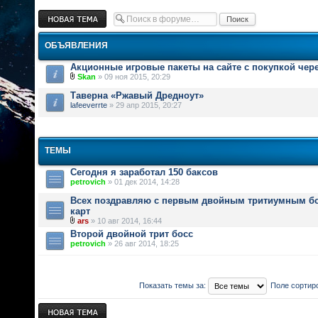
Новая тема
ОБЪЯВЛЕНИЯ
Акционные игровые пакеты на сайте с покупкой чер
Skan
» 09 ноя 2015, 20:29
Таверна «Ржавый Дредноут»
lafeeverrte
» 29 апр 2015, 20:27
ТЕМЫ
Cегодня я заработал 150 баксов
petrovich
» 01 дек 2014, 14:28
Всех поздравляю с первым двойным тритиумным бо
карт
ars
» 10 авг 2014, 16:44
Второй двойной трит босс
petrovich
» 26 авг 2014, 18:25
Показать темы за:
Поле сортир
Новая тема