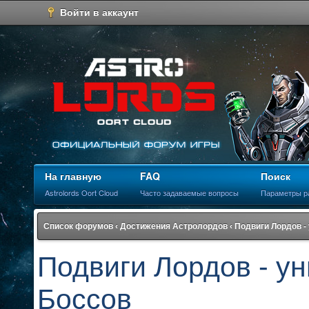
Войти в аккаунт
На главную
FAQ
Поиск
Astrolords Oort Cloud
Часто задаваемые вопросы
Параметры р
Список форумов
‹
Достижения Астролордов
‹
Подвиги Лордов -
Подвиги Лордов - у
Боссов