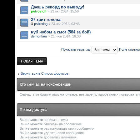
Даешь рекорд по выводу!
petrovich
» 23 окт 2014, 15:50
27 трит голова.
psikotlog
» 23 авг 2014, 03:43
нуб нубом а смог (584 за бой)
demonfaer
» 21 июн 2014, 18:30
Показать темы за:
Поле сортир
Новая тема
Вернуться в Список форумов
Кто сейчас на конференции
Сейчас этот форум просматривают: нет зарегистрированных пользователей
Права доступа
Вы
не можете
начинать темы
Вы
не можете
отвечать на сообщения
Вы
не можете
редактировать свои сообщения
Вы
не можете
удалять свои сообщения
Вы
не можете
добавлять вложения