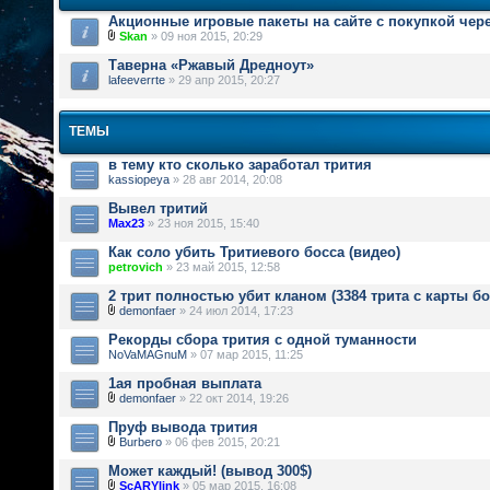
Акционные игровые пакеты на сайте с покупкой чер
Skan
» 09 ноя 2015, 20:29
Таверна «Ржавый Дредноут»
lafeeverrte
» 29 апр 2015, 20:27
ТЕМЫ
в тему кто сколько заработал трития
kassiopeya
» 28 авг 2014, 20:08
Вывел тритий
Max23
» 23 ноя 2015, 15:40
Как соло убить Тритиевого босса (видео)
petrovich
» 23 май 2015, 12:58
2 трит полностью убит кланом (3384 трита с карты бо
demonfaer
» 24 июл 2014, 17:23
Рекорды сбора трития с одной туманности
NoVaMAGnuM
» 07 мар 2015, 11:25
1ая пробная выплата
demonfaer
» 22 окт 2014, 19:26
Пруф вывода трития
Burbero
» 06 фев 2015, 20:21
Может каждый! (вывод 300$)
ScARYlink
» 05 мар 2015, 16:08