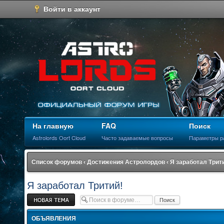
Войти в аккаунт
На главную
FAQ
Поиск
Astrolords Oort Cloud
Часто задаваемые вопросы
Параметры р
Список форумов
‹
Достижения Астролордов
‹
Я заработал Трит
Я заработал Тритий!
Новая тема
ОБЪЯВЛЕНИЯ