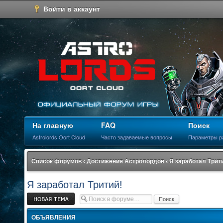
Войти в аккаунт
На главную
FAQ
Поиск
Astrolords Oort Cloud
Часто задаваемые вопросы
Параметры р
Список форумов
‹
Достижения Астролордов
‹
Я заработал Трит
Я заработал Тритий!
Новая тема
ОБЪЯВЛЕНИЯ