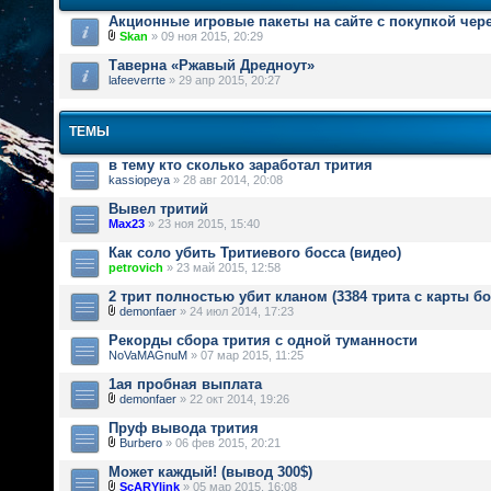
Акционные игровые пакеты на сайте с покупкой чер
Skan
» 09 ноя 2015, 20:29
Таверна «Ржавый Дредноут»
lafeeverrte
» 29 апр 2015, 20:27
ТЕМЫ
в тему кто сколько заработал трития
kassiopeya
» 28 авг 2014, 20:08
Вывел тритий
Max23
» 23 ноя 2015, 15:40
Как соло убить Тритиевого босса (видео)
petrovich
» 23 май 2015, 12:58
2 трит полностью убит кланом (3384 трита с карты бо
demonfaer
» 24 июл 2014, 17:23
Рекорды сбора трития с одной туманности
NoVaMAGnuM
» 07 мар 2015, 11:25
1ая пробная выплата
demonfaer
» 22 окт 2014, 19:26
Пруф вывода трития
Burbero
» 06 фев 2015, 20:21
Может каждый! (вывод 300$)
ScARYlink
» 05 мар 2015, 16:08