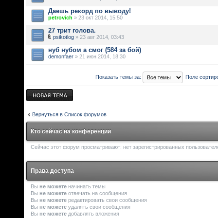
Даешь рекорд по выводу!
petrovich
» 23 окт 2014, 15:50
27 трит голова.
psikotlog
» 23 авг 2014, 03:43
нуб нубом а смог (584 за бой)
demonfaer
» 21 июн 2014, 18:30
Показать темы за:
Поле сортир
Новая тема
Вернуться в Список форумов
Кто сейчас на конференции
Сейчас этот форум просматривают: нет зарегистрированных пользователей
Права доступа
Вы
не можете
начинать темы
Вы
не можете
отвечать на сообщения
Вы
не можете
редактировать свои сообщения
Вы
не можете
удалять свои сообщения
Вы
не можете
добавлять вложения