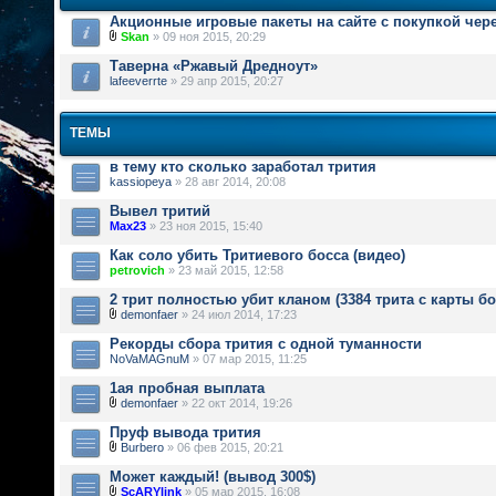
Акционные игровые пакеты на сайте с покупкой чер
Skan
» 09 ноя 2015, 20:29
Таверна «Ржавый Дредноут»
lafeeverrte
» 29 апр 2015, 20:27
ТЕМЫ
в тему кто сколько заработал трития
kassiopeya
» 28 авг 2014, 20:08
Вывел тритий
Max23
» 23 ноя 2015, 15:40
Как соло убить Тритиевого босса (видео)
petrovich
» 23 май 2015, 12:58
2 трит полностью убит кланом (3384 трита с карты бо
demonfaer
» 24 июл 2014, 17:23
Рекорды сбора трития с одной туманности
NoVaMAGnuM
» 07 мар 2015, 11:25
1ая пробная выплата
demonfaer
» 22 окт 2014, 19:26
Пруф вывода трития
Burbero
» 06 фев 2015, 20:21
Может каждый! (вывод 300$)
ScARYlink
» 05 мар 2015, 16:08