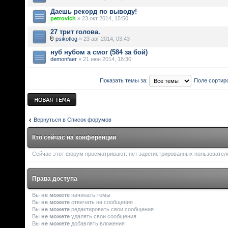
Даешь рекорд по выводу!
petrovich
» 23 окт 2014, 15:50
27 трит голова.
psikotlog
» 23 авг 2014, 03:43
нуб нубом а смог (584 за бой)
demonfaer
» 21 июн 2014, 18:30
Показать темы за:
Поле сортир
Новая тема
Вернуться в Список форумов
Кто сейчас на конференции
Сейчас этот форум просматривают: нет зарегистрированных пользователе
Права доступа
Вы
не можете
начинать темы
Вы
не можете
отвечать на сообщения
Вы
не можете
редактировать свои сообщения
Вы
не можете
удалять свои сообщения
Вы
не можете
добавлять вложения