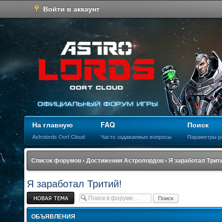
Войти в аккаунт
На главную
FAQ
Поиск
Astrolords Oort Cloud
Часто задаваемые вопросы
Параметры р
Список форумов
‹
Достижения Астролордов
‹
Я заработал Трит
Я заработал Тритий!
Новая тема
ОБЪЯВЛЕНИЯ