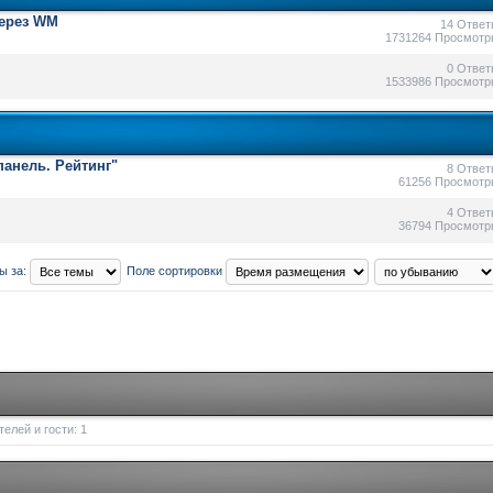
через WM
14 Ответ
1731264 Просмотр
0 Ответ
1533986 Просмотр
анель. Рейтинг"
8 Ответ
61256 Просмотр
4 Ответ
36794 Просмотр
ы за:
Поле сортировки
елей и гости: 1