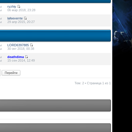
ы
ryzhiy
ы
06 мар 2018, 23:28
ы
lafeeverrte
ы
29 апр 2015, 20:27
ы
LORD6397885
ы
30 окт 2018, 00:38
ы
deathdima
ы
15 сен 2014, 12:49
Тем: 2 • Страница
1
из
1