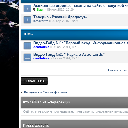
Акционные игровые пакеты на сайте с покупкой 
Skan
» 09 ноя 2015, 20:29
Таверна «Ржавый Дредноут»
lafeeverrte
» 29 апр 2015, 20:27
ТЕМЫ
Видео-Гайд №1: "Первый вход. Информационная п
deathdima
» 08 сен 2014, 15:10
Видео-Гайд №2: " Наука в Astro Lords"
deathdima
» 12 сен 2014, 19:16
Показать тем
Новая тема
Вернуться в Список форумов
Кто сейчас на конференции
Сейчас этот форум просматривают: нет зарегистрированных пользоват
Права доступа