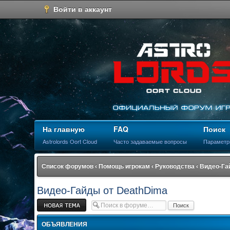
Войти в аккаунт
На главную
FAQ
Поиск
Astrolords Oort Cloud
Часто задаваемые вопросы
Параметр
Список форумов
‹
Помощь игрокам
‹
Руководства
‹
Видео-Га
Видео-Гайды от DeathDima
Новая тема
ОБЪЯВЛЕНИЯ