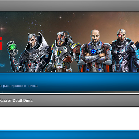
ы расширенного поиска
йды от DeathDima