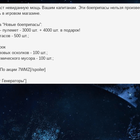
аст невиданную мощь Вашим капитанам. Эти боеприпасы нельзя произве
ь в игровом магазине.
а “Новые боеприпасы”:
 пулемет - 3000 шт. + 4000 шт. в подарок!
асов - 500 шт.;
рок
вовых осколков - 100 шт.;
смического мусора - 100 шт.;
 По акции 7WMZ[/spoiler]
т Генераторы"]