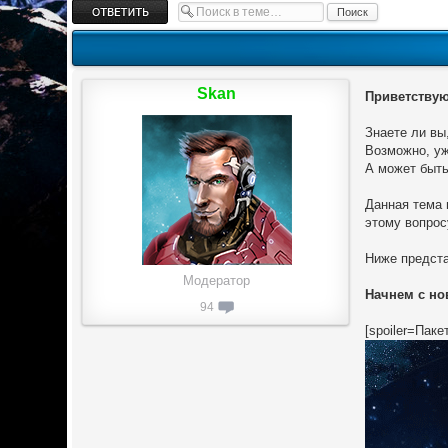
Ответить
Skan
Приветствую
Знаете ли вы
Возможно, уж
А может быть
Данная тема 
этому вопрос
Ниже предста
Модератор
Начнем с но
94
[spoiler=Паке