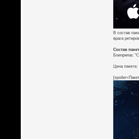
В состав пак
врага ретиро
Состав пакет
Боеприпас "С
Цена пакета: 
[spoiler=Пак