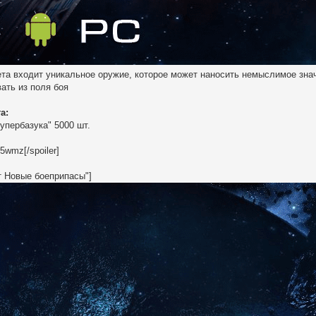
ета входит уникальное оружие, которое может наносить немыслимое знач
вать из поля боя
а:
упербазука" 5000 шт.
5wmz[/spoiler]
ет Новые боеприпасы"]