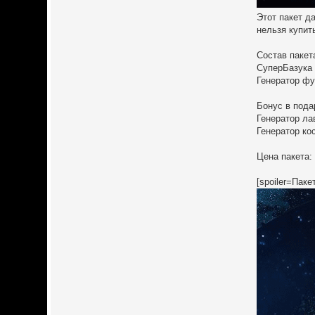
Этот пакет д
нельзя купит
Состав пакет
СуперБазука -
Генератор фуг
Бонус в пода
Генератор ла
Генератор ко
Цена пакета:
[spoiler=Паке