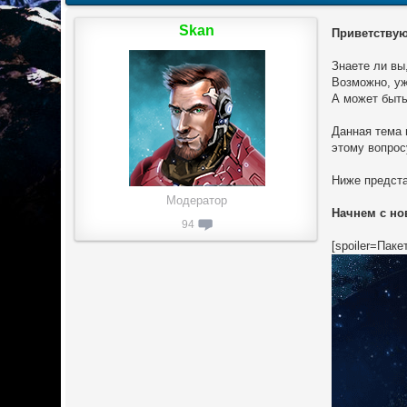
Skan
Приветствую
Знаете ли вы
Возможно, уж
А может быть
Данная тема 
этому вопрос
Ниже предста
Модератор
Начнем с но
94
[spoiler=Паке