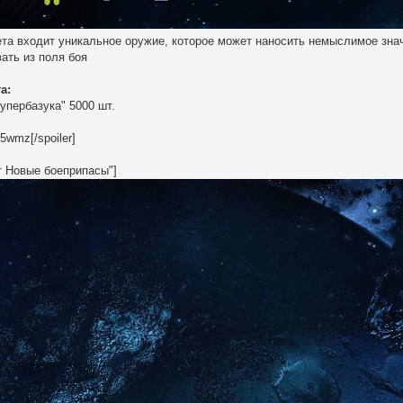
ета входит уникальное оружие, которое может наносить немыслимое знач
вать из поля боя
а:
упербазука" 5000 шт.
5wmz[/spoiler]
ет Новые боеприпасы"]