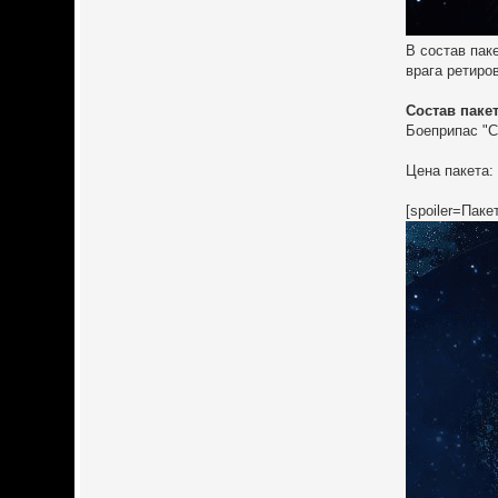
В состав пак
врага ретиро
Состав пакет
Боеприпас "С
Цена пакета: 
[spoiler=Пак