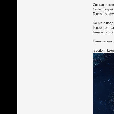
Состав пакет
СуперБазука -
Генератор фуг
Бонус в пода
Генератор ла
Генератор ко
Цена пакета:
[spoiler=Паке