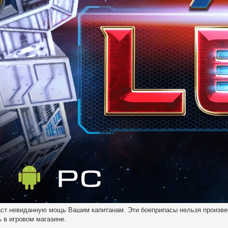
аст невиданную мощь Вашим капитанам. Эти боеприпасы нельзя произве
ь в игровом магазине.