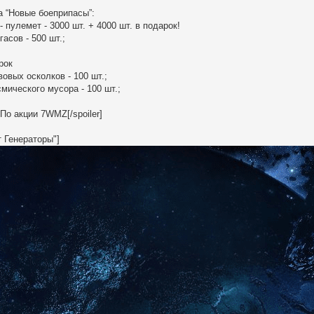
а “Новые боеприпасы”:
 пулемет - 3000 шт. + 4000 шт. в подарок!
асов - 500 шт.;
рок
вовых осколков - 100 шт.;
смического мусора - 100 шт.;
 По акции 7WMZ[/spoiler]
т Генераторы"]