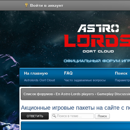
Войти в аккаунт
На главную
FAQ
Поиск
Astrolords Oort Cloud
Часто задаваемые вопросы
Параметр
Список форумов
‹
En Astro Lords players
‹
Gameplay Discussi
Акционные игровые пакеты на сайте с 
Ответить