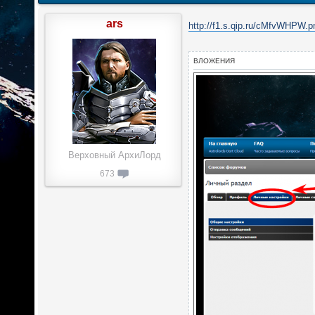
ars
http://f1.s.qip.ru/cMfvWHPW.p
ВЛОЖЕНИЯ
Верховный АрхиЛорд
673