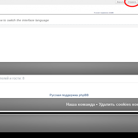
w to switch the interface language
елей и гости: 8
Русская поддержка phpBB
Наша команда
•
Удалить cookies к