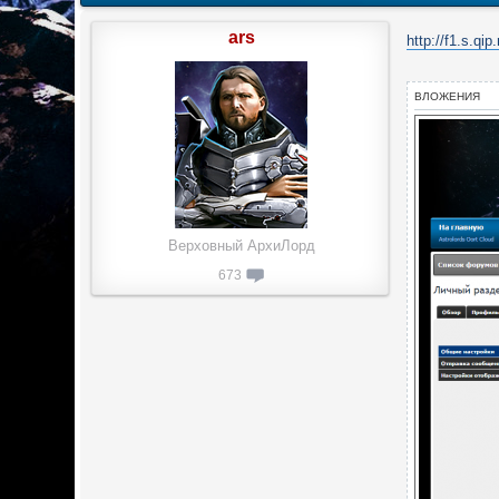
ars
http://f1.s.q
ВЛОЖЕНИЯ
Верховный АрхиЛорд
673