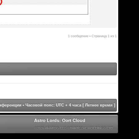
1 сообщение • Страница
1
из
1
онференции
• Часовой пояс: UTC + 4 часа [ Летнее время ]
Astro Lords: Oort Cloud
©2026 ARATOG LLC ©TARTEZAL HOLDINGS LTD