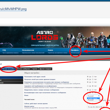
ip.ru/cMfvWHPW.png