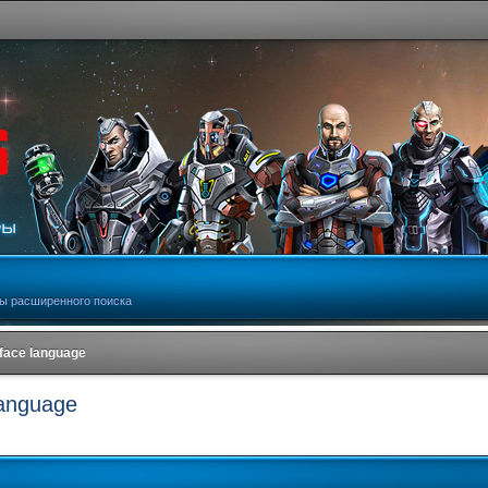
ы расширенного поиска
rface language
language