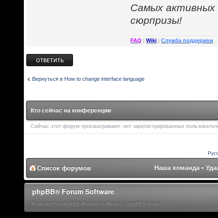
Cамых активных
сюрпризы!
FAQ
|
Wiki
|
Служба поддержки
Ответить
Вернуться в How to change interface language
Кто сейчас на конференции
Сейчас этот форум просматривают: нет зарегистрированных пользователей
Рус
Наша команда
•
Уда
Список форумов
phpBB® Forum Software
Powered by phpBB® Forum Software © phpBB Group