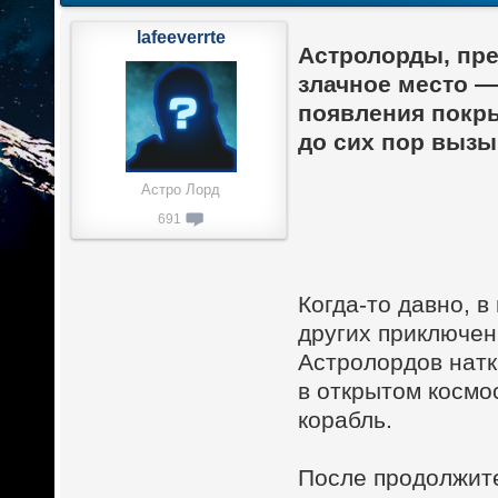
lafeeverrte
Астролорды, пр
злачное место 
появления покры
до сих пор выз
Астро Лорд
691
Когда-то давно, в
других приключен
Астролордов нат
в открытом космо
корабль.
После продолжите