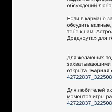
обсуждений любог
Если в кармане з
обсудить важные,
тебе к нам, Астр
Дредноута» для т
Для желающих по
захватывающими 
открыта "
Барная 
42722837_32250
Для любителей а
моментов игры ра
42722837_32250