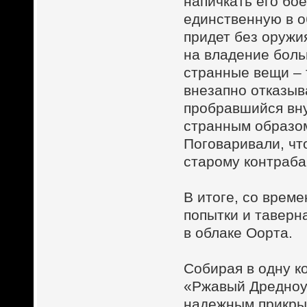
напичкать его бо
единственную в об
придет без оружия
на владение боль
странные вещи – 
внезапно отказыв
пробравшийся вну
странным образо
Поговаривали, чт
старому контраба
В итоге, со врем
попытки и тавер
в облаке Оорта.
Собирая в одну к
«Ржавый Дредноут
надежным прикрыт