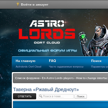
Войти в аккаунт
На главную
FAQ
Поиск
Astrolords Oort Cloud
Часто задаваемые вопросы
Параметры р
Список форумов
‹
En Astro Lords players
‹
How to change interfa
Таверна «Ржавый Дредноут»
Ответить