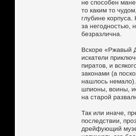
не способен мане
то каким то чудо
глубине корпуса.
за негодностью, 
безразлична.
Вскоре «Ржавый Д
искатели приключ
пиратов, и всяко
законами (а поско
нашлось немало).
шпионы, воины, и
на старой развал
Так или иначе, п
последствии, про
дрейфующий музе