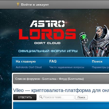
Войти в аккаунт
На главную
FAQ
Поиск
Astrolords Oort Cloud
Часто задаваемые вопросы
Параметры р
Список форумов
‹
Болталка
‹
Флуд (Болталка)
Vileo — криптовалюта-платформа для онл
Ответить