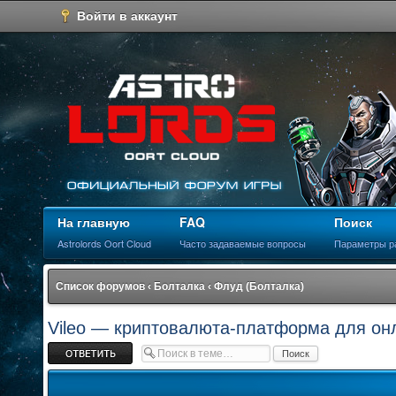
Войти в аккаунт
На главную
FAQ
Поиск
Astrolords Oort Cloud
Часто задаваемые вопросы
Параметры р
Список форумов
‹
Болталка
‹
Флуд (Болталка)
Vileo — криптовалюта-платформа для онл
Ответить