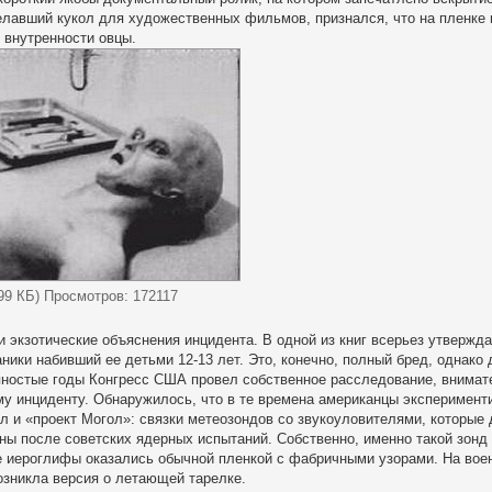
елавший кукол для художественных фильмов, признался, что на пленке 
 внутренности овцы.
.99 КБ) Просмотров: 172117
 экзотические объяснения инцидента. В одной из книг всерьез утверж
аники набивший ее детьми 12-13 лет. Это, конечно, полный бред, однак
ностые годы Конгресс США провел собственное расследование, внимате
у инциденту. Обнаружилось, что в те времена американцы эксперимен
л и «проект Могол»: связки метеозондов со звукоуловителями, которы
ны после советских ядерных испытаний. Собственно, именно такой зонд
 иероглифы оказались обычной пленкой с фабричными узорами. На воен
озникла версия о летающей тарелке.