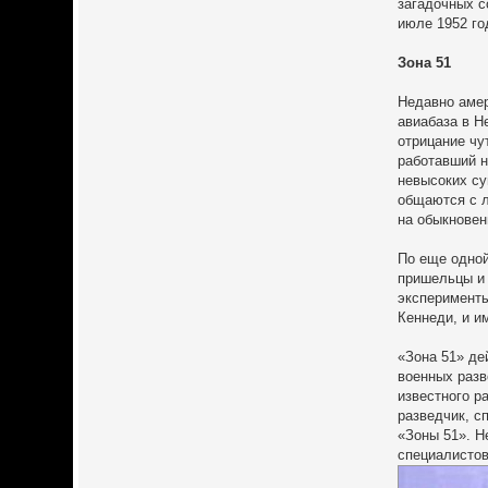
загадочных с
июле 1952 го
Зона 51
Недавно амер
авиабаза в Н
отрицание чу
работавший н
невысоких су
общаются с л
на обыкновен
По еще одной
пришельцы и 
эксперименты
Кеннеди, и и
«Зона 51» де
военных разв
известного р
разведчик, с
«Зоны 51». Н
специалистов