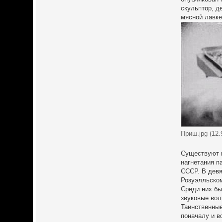
скульптор, д
мясной лавке
Приш.jpg (12
Существуют и
нагнетания п
СССР. В девя
Розуэлльском
Среди них бы
звуковые вол
Таинственные
поначалу и в