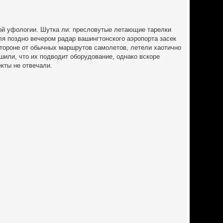
вой уфологии. Шутка ли: пресловутые летающие тарелки
я поздно вечером радар вашингтонского аэропорта засек
стороне от обычных маршрутов самолетов, летели хаотично
или, что их подводит оборудование, однако вскоре
екты не отвечали.