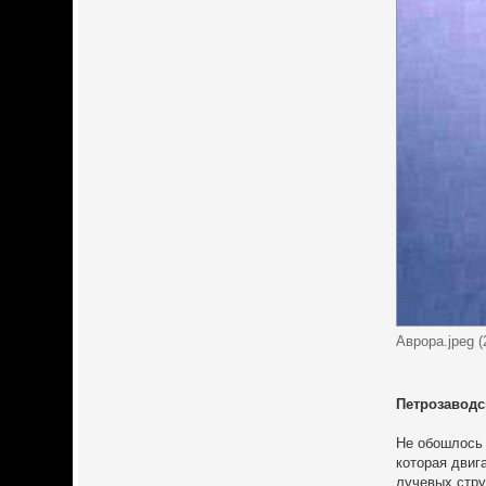
Аврора.jpeg 
Петрозавод
Не обошлось 
которая двиг
лучевых стру