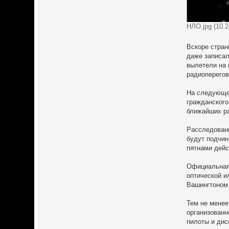
НЛО.jpg (10.
Вскоре стран
даже записал
вылетели на 
радиоперегов
На следующее
гражданского
ближайших ра
Расследовани
будут подчин
пятнами дейс
Официальная 
оптической и
Вашингтоном
Тем не менее
организованн
пилоты и дис