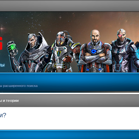
ы расширенного поиска
 и теории
и?