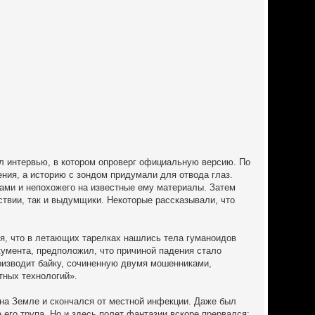
л интервью, в котором опроверг официальную версию. По
ния, а историю с зондом придумали для отвода глаз.
ами и непохожего на известные ему материалы. Затем
твии, так и выдумщики. Некоторые рассказывали, что
я, что в летающих тарелках нашлись тела гуманоидов
кумента, предположил, что причиной падения стало
оизводит байку, сочиненную двумя мошенниками,
тных технологий».
 на Земле и скончался от местной инфекции. Даже был
 его трупа. Но и здесь полет фантазии вскоре прервался: