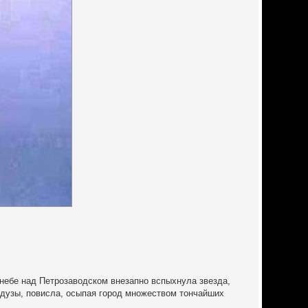
 небе над Петрозаводском внезапно вспыхнула звезда,
медузы, повисла, осыпая город множеством тончайших