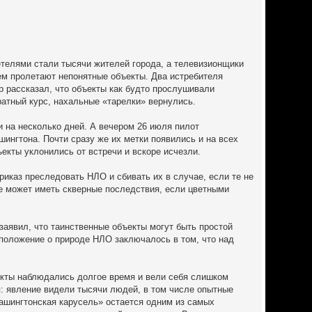
телями стали тысячи жителей города, а телевизионщики
ем пролетают непонятные объекты. Два истребителя
р рассказал, что объекты как будто прослушивали
ратный курс, нахальные «тарелки» вернулись.
 на несколько дней. А вечером 26 июля пилот
шингтона. Почти сразу же их метки появились и на всех
екты уклонились от встречи и вскоре исчезли.
иказ преследовать НЛО и сбивать их в случае, если те не
ие может иметь скверные последствия, если цветными
аявил, что таинственные объекты могут быть простой
положение о природе НЛО заключалось в том, что над
екты наблюдались долгое время и вели себя слишком
: явление видели тысячи людей, в том числе опытные
Вашингтонская карусель» остается одним из самых