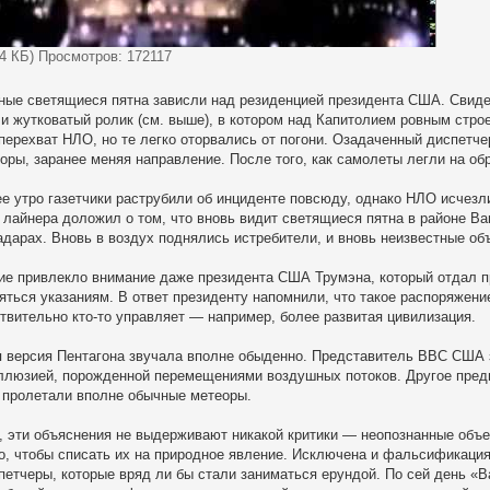
24 КБ) Просмотров: 172117
ные светящиеся пятна зависли над резиденцией президента США. Свиде
и жутковатый ролик (см. выше), в котором над Капитолием ровным стро
перехват НЛО, но те легко оторвались от погони. Озадаченный диспетче
оры, заранее меняя направление. После того, как самолеты легли на об
 утро газетчики раструбили об инциденте повсюду, однако НЛО исчезли
 лайнера доложил о том, что вновь видит светящиеся пятна в районе Ва
дарах. Вновь в воздух поднялись истребители, и вновь неизвестные объ
е привлекло внимание даже президента США Трумэна, который отдал пр
яться указаниям. В ответ президенту напомнили, что такое распоряжен
твительно кто-то управляет — например, более развитая цивилизация.
версия Пентагона звучала вполне обыденно. Представитель ВВС США з
ллюзией, порожденной перемещениями воздушных потоков. Другое пред
 пролетали вполне обычные метеоры.
, эти объяснения не выдерживают никакой критики — неопознанные объ
о, чтобы списать их на природное явление. Исключена и фальсификация
петчеры, которые вряд ли бы стали заниматься ерундой. По сей день «