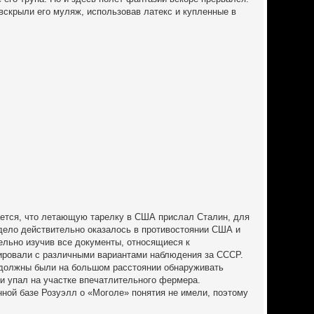
вскрыли его муляж, использовав латекс и купленные в
дается, что летающую тарелку в США прислал Сталин, для
о дело действительно оказалось в противостоянии США и
льно изучив все документы, относящиеся к
тировали с различными вариантами наблюдения за СССР.
е должны были на большом расстоянии обнаруживать
 и упал на участке впечатлительного фермера.
ной базе Розуэлл о «Моголе» понятия не имели, поэтому