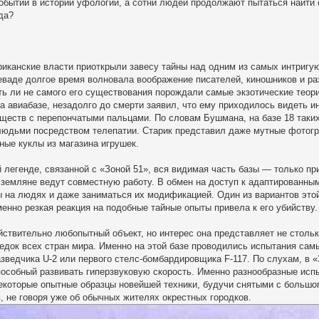
обытий в истории уфологии, а сотни людей продолжают пытаться найти 
да?
иканские власти приоткрыли завесу тайны над одним из самых интригу
еваде долгое время волновала воображение писателей, киношников и ра
ть ли не самого его существования порождали самые экзотические теор
а авиабазе, незадолго до смерти заявил, что ему приходилось видеть и
ществ с перепончатыми пальцами. По словам Бушмана, на базе 18 таких
юдьми посредством телепатии. Старик представил даже мутные фотогр
ные куклы из магазина игрушек.
 легенде, связанной с «Зоной 51», вся видимая часть базы — только пр
земляне ведут совместную работу. В обмен на доступ к адаптированны
 на людях и даже заниматься их модификацией. Один из вариантов этой 
менно резкая реакция на подобные тайные опыты привела к его убийству.
йствительно любопытный объект, но интерес она представляет не столь
едок всех стран мира. Именно на этой базе проводились испытания с
азведчика U-2 или первого стелс-бомбардировщика F-117. По слухам, в 
пособный развивать гиперзвуковую скорость. Именно разнообразные исп
екоторые опытные образцы новейшей техники, будучи снятыми с большог
, не говоря уже об обычных жителях окрестных городков.