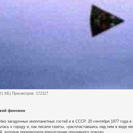
(21 КБ) Просмотров: 172117
ский феномен
без загадочных инопланетных гостей и в СССР. 20 сентября 1977 года в
алась к городу и, как писали газеты, «распластавшись над ним в виде 
й, которые производили впечатление проливного дождя».