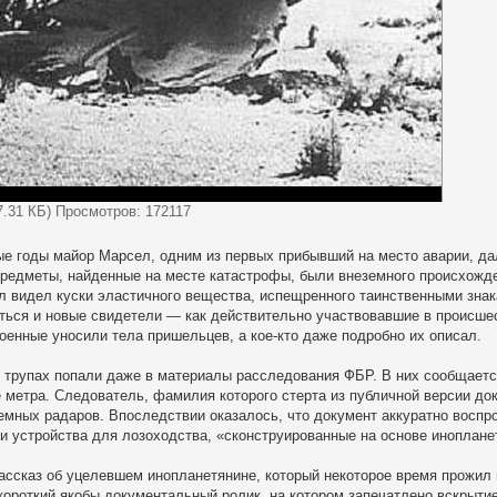
37.31 КБ) Просмотров: 172117
е годы майор Марсел, одним из первых прибывший на место аварии, да
предметы, найденные на месте катастрофы, были внеземного происхожде
 видел куски эластичного вещества, испещренного таинственными знак
ться и новые свидетели — как действительно участвовавшие в происшес
военные уносили тела пришельцев, а кое-кто даже подробно их описал.
 трупах попали даже в материалы расследования ФБР. В них сообщаетс
 метра. Следователь, фамилия которого стерта из публичной версии до
емных радаров. Впоследствии оказалось, что документ аккуратно воспр
 устройства для лозоходства, «сконструированные на основе иноплане
ассказ об уцелевшем инопланетянине, который некоторое время прожил
короткий якобы документальный ролик, на котором запечатлено вскрытие