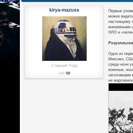
kirya-mazuss
Первые упоми
можно видеть
настоящему п
внеземными ц
НЛО и «зелен
Розуэлльски
Одно из перв
Мексико, США
среди ночи у
Старший Лорд
военные, изъ
140
заголовками 
не марсианск