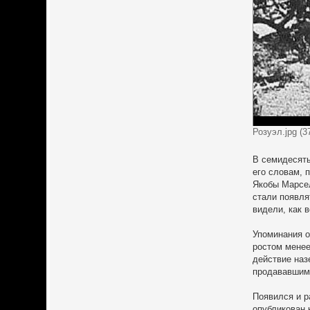
Розуэл.jpg (
В семидесяты
его словам, 
Якобы Марсел
стали появля
видели, как 
Упоминания о
ростом менее
действие наз
продававшими
Появился и р
опубликован 