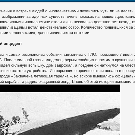
нания о встрече людей с инопланетянами появились чуть ли не десять
 изображения загадочных существ, очень похожих на пришельцев, каким
опулярными инопланетяне стали лишь несколько десятков лет назад, ко
ивилизациями встал действительно остро. Количество появившихся за э
ыми человечками», давно исчисляется сотнями.
й инцидент
ых и самых резонансных событий, связанных с НЛО, произошло 7 июля 1
. После сильной грозы владелец фермы сообщил властям о крушении не
видел сильную вспышку, дом задрожал, а позднее он наткнулся на блес
явшие остатки устройства. Информация о происшествии попала в пресс
вроде «Захвачена летающая тарелка!», но вскоре вмешались официальн
ий корабль, а радиолокационный зонд. Вновь об этой истории вспомнили