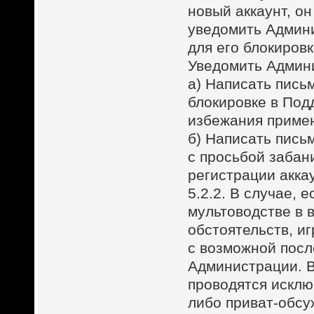
новый аккаунт, он
уведомить Админи
для его блокировк
Уведомить Админ
а) Написать пись
блокировке в Под
избежания примен
б) Написать пись
с просьбой забан
регистрации акка
5.2.2. В случае, 
мультоводстве в 
обстоятельств, и
с возможной пос
Администрации. 
проводятся искл
либо приват-обсу