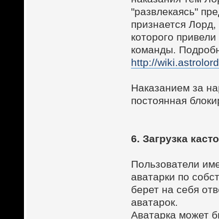
"развлекаясь" пр
признается Лорд,
которого привели
команды. Подробн
http://wiki.a
Наказанием за на
постоянная блоки
6. Загрузка каст
Пользователи им
аватарки по собс
берет на себя от
аватарок.
Аватарка может б