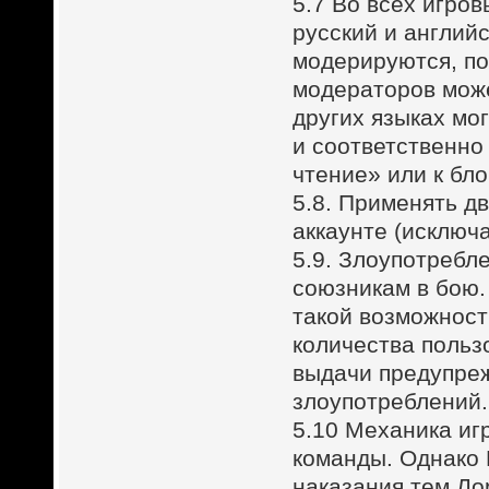
5.7 Во всех игро
русский и англий
модерируются, по
модераторов мож
других языках мо
и соответственно
чтение» или к бло
5.8. Применять д
аккаунте (исключ
5.9. Злоупотребл
союзникам в бою.
такой возможност
количества польз
выдачи предупреж
злоупотреблений.
5.10 Механика иг
команды. Однако
наказания тем Ло