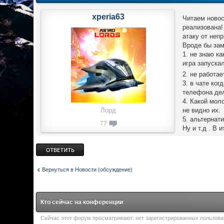
xperia63
Читаем новос
реализована!
атаку от неп
Вроде бы зам
1. не знаю ка
игра запускал
2. не работа
3. в чате ко
телефона дел
4. Какой мол
Лорд
не видно их.
5. альтернат
77
Ну и т.д . В 
Ответить
Вернуться в Новости (обсуждение)
Кто сейчас на конференции
Сейчас этот форум просматривают: нет зарегистрированных пользоват