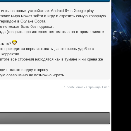
игры на новых устройствах Android 8+ в Google play
 точке мира может зайти в игру и отразить самую коварную
стероидом в Облаке Оорта.
е не может быть без подвоха :
сегда (говорить про интернет нет смысла на старом клиенте
ать то?
но приходится перелистывать , а это очень удобно с
 корректно.
тоге все строения находятся как в тумане и ни хрена же
дит только в одну сторону .
орую совершенно не возможно играть .
1 сообщение • Страница
1
из
1