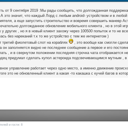
ть от 9 сентября 2019 :Мы рады сообщить, что долгожданная поддержка 
 А это значит, что каждый Лорд с любым android- устройством и в любой
риятеля, а еще запустить строительство и вовремя совершить маневр А
ечательно долгожданное обновление мобильного клиента , но в этой игр
к у других , но я в новый клиент захожу через 100500 попыток и то не в
ась без нареканий т.к то же устройство с тем же интернетом )
ет третий фиолетовый слот на кораблях
, это вообще как смогли сдел
гда он заполняется видно не последнее сообщение а первое и его постоян
ать , и в свернутом положении последняя строчка чата отображается не
одец придумал сделать купол астероида подсвечивающимся мутным , в и
ивное управление работает через одно место, а именно движение происхо
итоге это не обновленный клиент а какая -то какашка с кучей багов в кот
елей и гости: 8