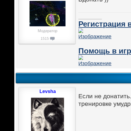
________
Регистрация в
Модератор
1515
Помощь в игр
Levsha
Если не донатить.
тренировке умудря