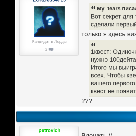
My_tears писал
Вот секрет для 
сделали первый 
только я здесь в
Кандидат в Лорды
2
1квест: Одиночн
нужно 100дейта.
Итого мы выигр
всех. Чтобы кв
вашего первого
квест не появит
???
petrovich
Вдонать ))