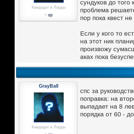
сундуков до того 
Кандидат в Лорды
проблема решаетс
7
пор пока квест не
Если у кого то ес
на этот ник плани
произвожу сумасш
аках пока безуспе
GrayBall
спс за руководств
поправка: на втор
выпадает на 8 ле
порядка от 60 - д
Кандидат в Лорды