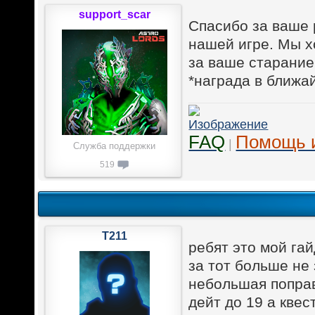
support_scar
Спасибо за ваше 
нашей игре. Мы х
за ваше старание
*награда в ближа
FAQ
Помощь 
|
Служба поддержки
519
T211
ребят это мой га
за тот больше не 
небольшая поправ
дейт до 19 а квес