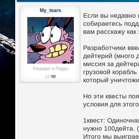
My_tears
Если вы недавно 
собираетесь подд
вам расскажу как 
Разработчики вве
дейтерий (много 
миссия за дейтер
Кандидат в Лорды
грузовой корабль
12
который уничтожи
Но эти квесты по
условия для этого
1квест: Одиночная
нужно 100дейта. (
Итого мы выиграе