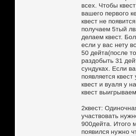
всех. Чтобы квес
вашего первого к
квест не появитс
получаем 5тый лвл
делаем квест. Бол
если у вас нету 
50 дейта(после то
раздобыть 31 дей
сундуках. Если ва
появляется квест
квест и вуаля у н
квест выигрываем
2квест: Одиночная
участвовать нужн
900дейта. Итого 
появился нужно ч