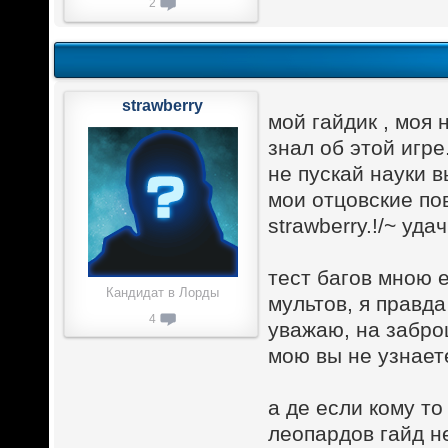
2
strawberry
мой гайдик , моя 
знал об этой игре
не пускай науки в
мои отцовские по
strawberry.!/~ удач
тест багов мною е
Кандидат в Лорды
мультов, я правда
4
уважаю, на забро
мою вы не узнаете
а де если кому то
леопардов гайд не