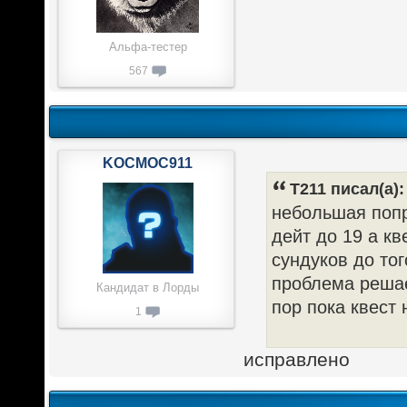
Альфа-тестер
567
KOCMOC911
T211 писал(а):
небольшая попр
дейт до 19 а кв
сундуков до тог
проблема решае
Кандидат в Лорды
пор пока квест 
1
исправлено