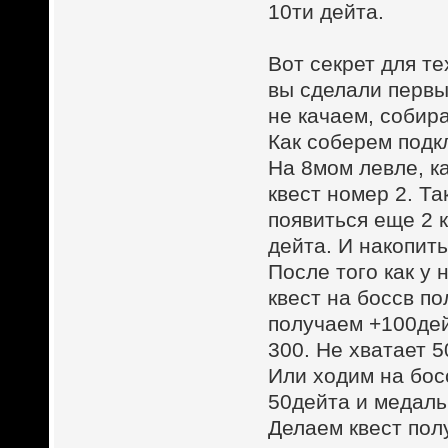
10ти дейта.
Вот секрет для те
вы сделали первый
не качаем, собир
Как соберем подк
На 8мом левле, ка
квест номер 2. Т
появиться еще 2 
дейта. И накопит
После того как у 
квест на боссв по
получаем +100дей
300. Не хватает 
Или ходим на бос
50дейта и медальк
Делаем квест пол