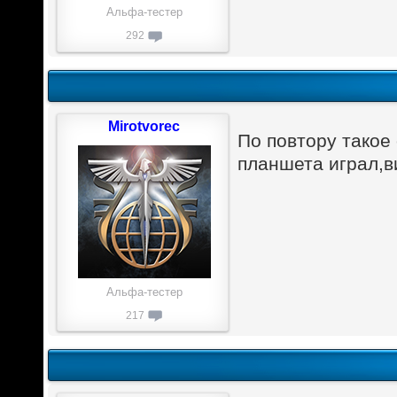
Альфа-тестер
292
Mirotvorec
По повтору такое
планшета играл,в
Альфа-тестер
217