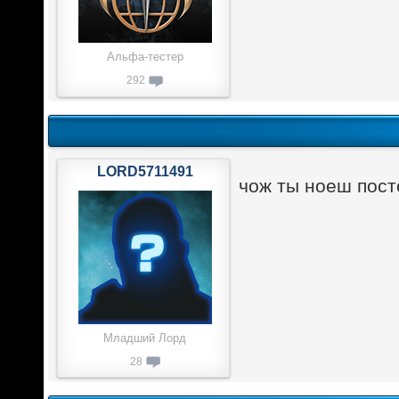
Альфа-тестер
292
LORD5711491
чож ты ноеш пост
Младший Лорд
28