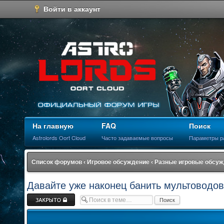
Войти в аккаунт
На главную
FAQ
Поиск
Astrolords Oort Cloud
Часто задаваемые вопросы
Параметры р
Список форумов
‹
Игровое обсуждение
‹
Разные игровые обсу
Давайте уже наконец банить мультоводов!
Закрыто