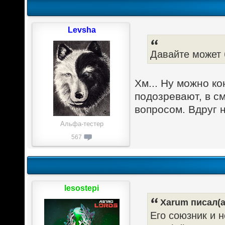
Levsha
Давайте может 
Хм... Ну можно ко
подозревают, в с
вопросом. Вдруг 
Альфа-тестер
567
lesostepi
Xarum писал(а
Его союзник и 