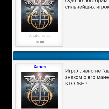
судя по повторам 
сильнейших игроко
Альфа-тестер
18
Xarum
Играл, явно не "
знаком с его мане
КТО ЖЕ?