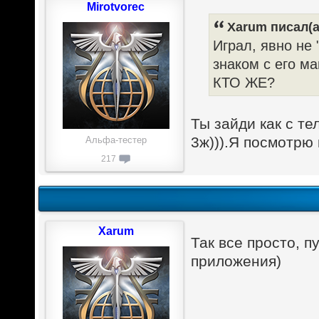
Mirotvorec
Xarum писал(а
Играл, явно не
знаком с его ма
КТО ЖЕ?
Ты зайди как с т
3ж))).Я посмотрю
Альфа-тестер
217
Xarum
Так все просто, п
приложения)