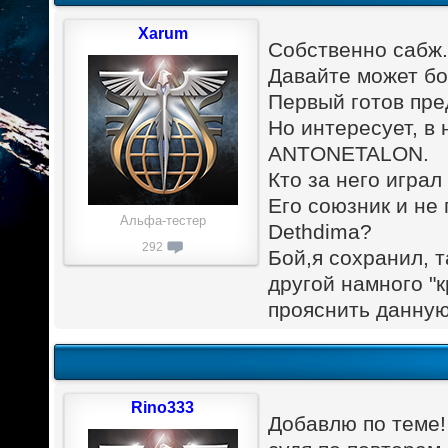
Xarum
Собственно сабж
Давайте может бо
Первый готов пре
Но интересует, в
ANTONETALON.
Кто за него играл
Его союзник и не
Альфа-тестер
Dethdima?
292
Бой,я сохранил, 
другой намного "
прояснить данную
Rino333
Добавлю по теме!