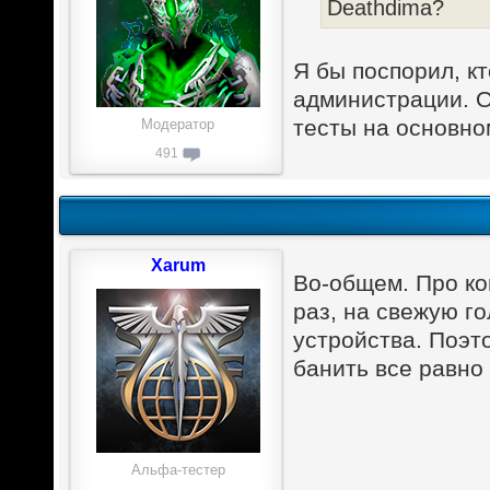
Deathdima?
Я бы поспорил, кт
администрации. О
тесты на основно
Модератор
491
Xarum
Во-общем. Про ко
раз, на свежую г
устройства. Поэт
банить все равно
Альфа-тестер