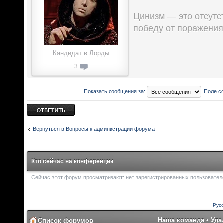
Цинизм — это отсутст
победу от поражения
Кандидат в Лорды
3
Показать сообщения за:
Поле с
Ответить
Вернуться в Вопросы к администрации форума
Кто сейчас на конференции
Сейчас этот форум просматривают: нет зарегистрированных пользователей
Рус
Наша команда
•
Уда
Список форумов