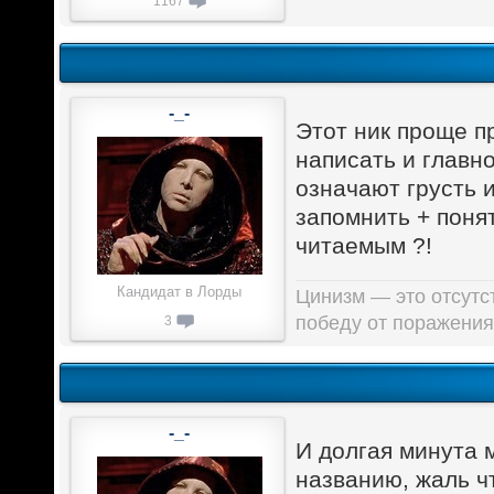
1167
-_-
Этот ник проще пр
написать и главно
означают грусть и
запомнить + понят
читаемым ?!
Кандидат в Лорды
Цинизм — это отсутст
победу от поражения
3
-_-
И долгая минута 
названию, жаль чт