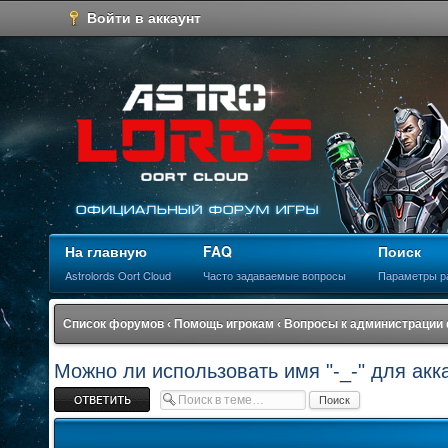
Войти в аккаунт
На главную
FAQ
Поиск
Astrolords Oort Cloud
Часто задаваемые вопросы
Параметры р
Список форумов
‹
Помощь игрокам
‹
Вопросы к администрации
Можно ли использовать имя "-_-" для акк
Ответить