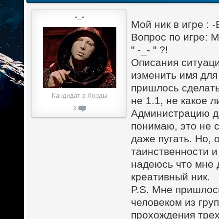
-_-
Мой ник в игре :
Вопрос по игре: 
" -_- " ?!
Описания ситуаци
изменить имя для 
пришлось сделать 
Кандидат в Лорды
не 1.1, не какое 
3
Администрацию да
понимаю, это не 
даже пугать. Но,
таинственности и
надеюсь что мне 
креативный ник.
P.S. Мне пришлось
человеком из гру
прохождения трех 