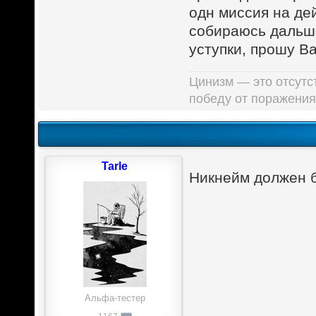
одн миссия на де
собираюсь дальше
уступки, прошу Ва
Цинизм — это отсутст
победу от поражения
Tarle
Никнейм должен 
Альфа-тестер