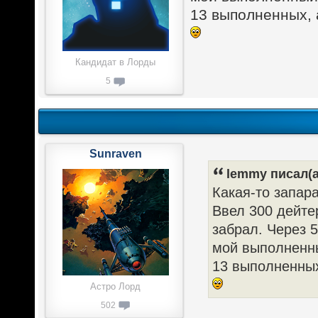
13 выполненных, а
Кандидат в Лорды
5
Sunraven
lemmy писал(а
Какая-то запар
Ввел 300 дейтер
забрал. Через 5
мой выполненны
13 выполненных
Астро Лорд
502