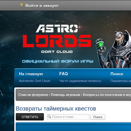
Войти в аккаунт
На главную
FAQ
Поиск
Astrolords Oort Cloud
Часто задаваемые вопросы
Параметры р
Список форумов
‹
Помощь игрокам
‹
Вопросы по платежам в иг
Возвраты таймерных квестов
Ответить