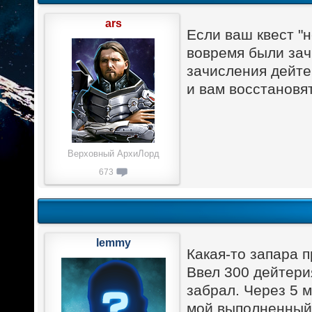
ars
Если ваш квест "н
вовремя были зач
зачисления дейте
и вам восстановя
Верховный АрхиЛорд
673
lemmy
Какая-то запара 
Ввел 300 дейтерия
забрал. Через 5 м
мой выполненный 