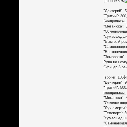
[spoiler=59$]
"Дейтерий": 5
"Тритий": 300
Боеприпасы:
"Меганюка": 
"Ослепляющий
"сумасшедший
"Быстрый рем
"Самонаводящ
"Бесконечная
"Заморозка":
Руна на наук
Офицер 3 ран
[spoiler=105$]
"Дейтерий": 9
"Тритий": 500
Боеприпасы:
"Меганюка": 
"Ослепляющий
"Луч смерти":
"Телепорт": 5
"сумасшедший
"Самонаводящ