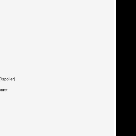
spoiler]
овия: