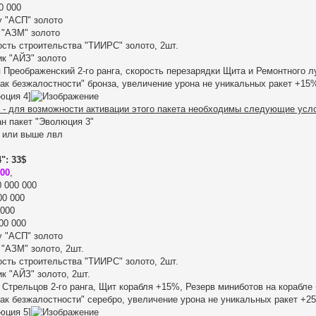
0 000
у "АСП" золото
 "АЗМ" золото
ость строительства "ТИИРС" золото, 2шт.
ик "АЙЗ" золото
Преображенский 2-го ранга, скорость перезарядки Щита и Ремонтного л
ак безжалостности" бронза, увеличение урона не уникальных ракет +15%[
юция 4]
 - для возможности активации этого пакета необходимы следующие усл
ан пакет "Эволюция 3"
0 или выше лвл
": 33$
000
,
 000 000
00 000
 000
00 000
у "АСП" золото
 "АЗМ" золото, 2шт.
ость строительства "ТИИРС" золото, 2шт.
ик "АЙЗ" золото, 2шт.
Стрельцов 2-го ранга, Щит корабля +15%, Резерв миниботов на корабле
ак безжалостности" серебро, увеличение урона не уникальных ракет +25%
юция 5]