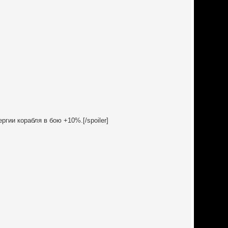
гии корабля в бою +10%.[/spoiler]