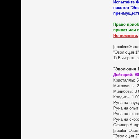
Испытайте Ф
пакетов "Эв
преимуществ
Право приоб
приват или 
Но помните:
[spoiler=Эвол
"Эволюция 1"
1) Выигрыш в
"Эволюция 1
Дейтерий: 9
Кристаллы: 5
Микрочипы: 2
Миниботы: 3 
Кредиты: 1 0
Руна на наук
Руна на опыт
Руна на скор
Руна на скор
Офицер Андре
[spoiler=Эвол
"Эволюция 2"