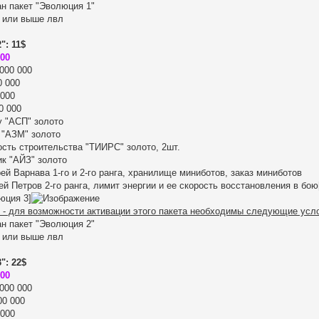
ан пакет "Эволюция 1"
0 или выше лвл
": 11$
000
000 000
0 000
 000
0 000
у "АСП" золото
 "АЗМ" золото
ость строительства "ТИИРС" золото, 2шт.
ик "АЙЗ" золото
й Варнава 1-го и 2-го ранга, хранилище миниботов, заказ миниботов
й Петров 2-го ранга, лимит энергии и ее скорость восстановления в бою[/
юция 3]
 - для возможности активации этого пакета необходимы следующие усл
ан пакет "Эволюция 2"
0 или выше лвл
": 22$
500
000 000
00 000
 000