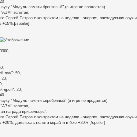
 20
науку "Модуль памяти бронзовый" (в игре не продается)
 "АЗМ" золотая,
га Сергей Петров с контрактом на неделю - энергия, расходуемая оружи
 +15%.[/spoiler]
0300,
,
50,
 луч": 50,
 20,
0,
 дрон": 20,
 40
науку "Модуль памяти серебряный" (в игре не продается)
 "АЗМ" золотая,
ая награда пришельцев".
га Сергей Петров с контрактом на неделю - энергия, расходуемая оружи
ю +20%, дальность полета корабля в бою +20%.[/spoiler]