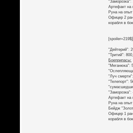
"Заморозка":
Артефакт на 
Руна на опыт
Офицер 2 ран
корабля в бою
[spoiler=219$]
"Дейтерий": 2
"Тритий": 800
Боеприпасы:
"Меганюка": 
"Ослепляющий
"Луч смерти":
"Телепорт": 5
"сумасшедший
"Заморозка":
Артефакт на 
Руна на опыт
Бейдж "Золот
Офицер 1 ран
корабля в бо