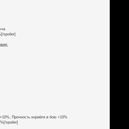
уча
/spoiler]
овия:
 +10%, Прочность корабля в бою +10%
[/spoiler]