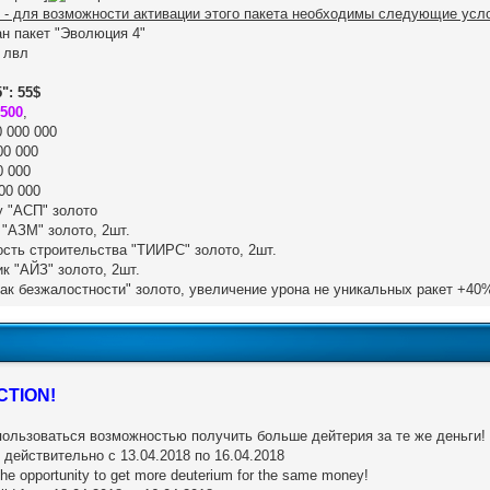
 - для возможности активации этого пакета необходимы следующие усл
ан пакет "Эволюция 4"
0 лвл
": 55$
2500
,
 000 000
00 000
0 000
00 000
у "АСП" золото
 "АЗМ" золото, 2шт.
ость строительства "ТИИРС" золото, 2шт.
ик "АЙЗ" золото, 2шт.
ак безжалостности" золото, увеличение урона не уникальных ракет +40%[
CTION!
ользоваться возможностью получить больше дейтерия за те же деньги!
действительно с 13.04.2018 по 16.04.2018
 the opportunity to get more deuterium for the same money!