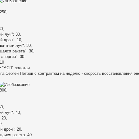
250,
,
30,
 луч": 30,
 дрон": 10,
онтный луч": 30,
аяся ракета": 30,
 энергия": 30
 10
у "АСП" золотая
га Сергей Петров с контрактом на неделю - скорость восстановления энер
800,
,
50,
 луч": 40,
 20,
0,
 дрон": 20,
аяся ракета: 40