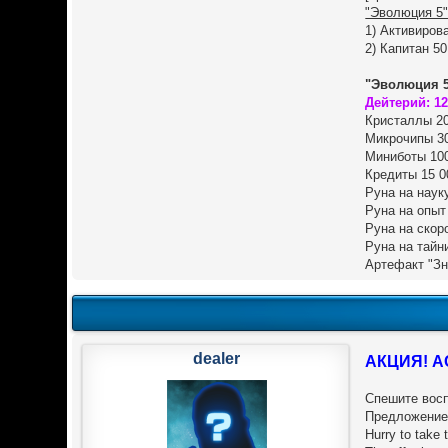
"Эволюция 5"
1) Активиров
2) Капитан 5
"Эволюция 5
Дейтерий: 1
Кристаллы 20
Микрочипы 3
Миниботы 10
Кредиты 15 0
Руна на наук
Руна на опыт
Руна на скор
Руна на тайн
Артефакт "Зн
dealer
АКЦИЯ! A
Спешите восп
Предложение 
Hurry to take