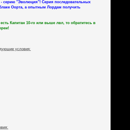
s - серию "Эволюция"! Серия последовательных
блаке Оорта, а опытным Лордам получить
есть Капитан 10-го или выше лвл, то обратитесь в
ереи!
едующие условия:
овия: