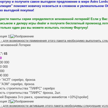
ортуну и получите самое выгодное предложение в мире Astro Lord
олюция" поможет новичку освоиться в сложном и увлекательном О
о выгодной покупки!
рести пакеты серии определяется мгновенной лотереей! Если у Вас 
письмом к дилеру игры dealer и получите бесплатный промокод лот
только один раз вы можете испытать госпожу Фортуну!
юция 1]
 - для возможности применения этого пакета необходимо выполнить сл
 мгновенной Лотерее
": 6$
00
00 000
0 000
000
00 000
у "АСП" серебро, бронза
 "АЗМ" серебро, бронза
ость строительства "ТИИРС" серебро
ость строительства "ТИИРС" бронза, 2шт.
й Варнава 3-го ранга, хранилище миниботов +10%[/spoiler]
юция 2]
 - для возможности активации этого пакета необходимы следующие усл