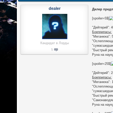
dealer
Дилер предл
[spoiler=5$]
"Дейтерий": 4
Боеприпасы:
"Меганюка": 5
"Ослепляющий
Кандидат в Лорды
"сумасшедший
5
"Быстрый рем
Руна на науку
[spoiler=25$]
"Дейтерий": 2
Боеприпасы:
"Меганюка": 
"Ослепляющий
"сумасшедший
"Быстрый рем
"Самонаводящ
Руна на науку