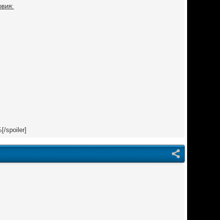
овия:
/spoiler]