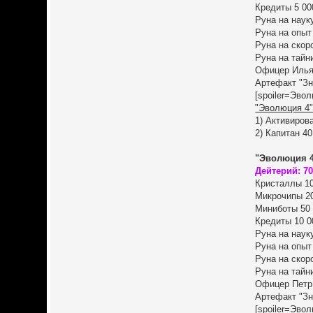
Кредиты 5 00
Руна на наук
Руна на опыт
Руна на скор
Руна на тайн
Офицер Илья 
Артефакт "Зн
[spoiler=Эвол
"Эволюция 4"
1) Активиров
2) Капитан 4
"Эволюция 4
Дейтерий: 7
Кристаллы 10
Микрочипы 2
Миниботы 50
Кредиты 10 0
Руна на наук
Руна на опыт
Руна на скор
Руна на тайн
Офицер Петр 
Артефакт "Зн
[spoiler=Эвол