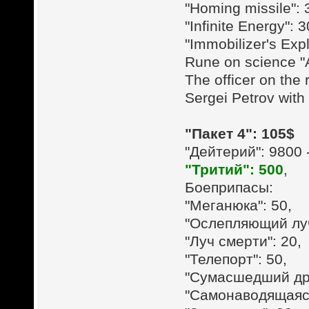
"Homing missile": 
"Infinite Energy": 3
"Immobilizer's Exp
Rune on science "
The officer on the 
Sergei Petrov with
"Пакет 4": 105$
"Дейтерий": 9800 
"Тритий": 500
,
Боеприпасы:
"Меганюка": 50,
"Ослепляющий луч
"Луч смерти": 20,
"Телепорт": 50,
"Сумасшедший дро
"Самонаводящаяся