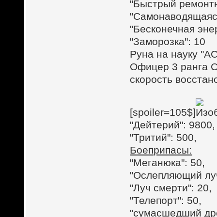
"Быстрый ремонтн
"Самонаводящаяся
"Бесконечная энер
"Заморозка": 10
Руна на науку "А
Офицер 3 ранга С
скорость восстано
[spoiler=105$]
"Дейтерий": 9800,
"Тритий": 500,
Боеприпасы:
"Меганюка": 50,
"Ослепляющий луч
"Луч смерти": 20,
"Телепорт": 50,
"сумасшедший дро