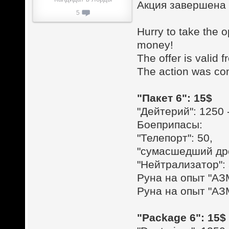
Акция завершена 
5
Hurry to take the 
money!
The offer is valid 
The action was co
"Пакет 6": 15$
"Дейтерий": 1250 
Боеприпасы:
"Телепорт": 50,
"сумасшедший дро
"Нейтрализатор": 
Руна на опыт "АЗ
Руна на опыт "АЗ
"Package 6": 15$