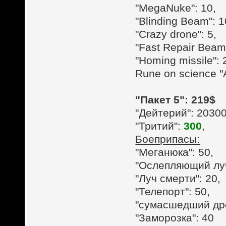
"MegaNuke": 10,
"Blinding Beam": 1
"Crazy drone": 5,
"Fast Repair Beam"
"Homing missile": 
Rune on science "
"Пакет 5": 219$
"Дейтерий": 2030
"Тритий":
300
,
Боеприпасы:
"Меганюка": 50,
"Ослепляющий луч
"Луч смерти": 20,
"Телепорт": 50,
"сумасшедший дро
"Заморозка": 40