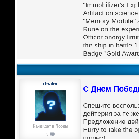
"Immobilizer's Exp
Artifact on science
"Memory Module" s
Rune on the exper
Officer energy lim
the ship in battle 
Badge "Gold Award
dealer
С Днем Побед
Спешите восполь
дейтерия за те же
Предложение дейс
Кандидат в Лорды
Hurry to take the 
5
money!