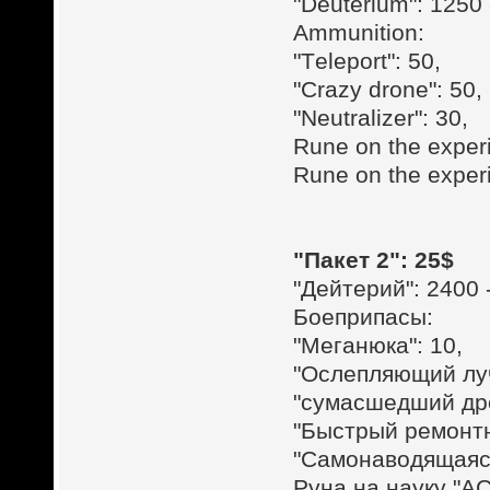
"Deuterium": 1250 
Ammunition:
"Тeleport": 50,
"Crazy drone": 50,
"Neutralizer": 30,
Rune on the experi
Rune on the exper
"Пакет 2": 25$
"Дейтерий": 2400 
Боеприпасы:
"Меганюка": 10,
"Ослепляющий луч
"сумасшедший дро
"Быстрый ремонтн
"Самонаводящаяся
Руна на науку "А