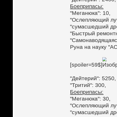
Боеприпасы:
"Меганюка": 10,
"Ослепляющий луч
"сумасшедший дро
"Быстрый ремонтн
"Самонаводящаяся
Руна на науку "АС
[spoiler=59$]
"Дейтерий": 5250,
"Тритий": 300,
Боеприпасы:
"Меганюка": 30,
"Ослепляющий луч
"сумасшедший дро