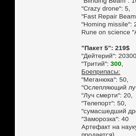
"Blinding Beam": 1
"Crazy drone": 5,
"Fast Repair Beam"
"Homing missile": 
Rune on science "
"Пакет 5": 219$
"Дейтерий": 2030
"Тритий":
300
,
Боеприпасы:
"Меганюка": 50,
"Ослепляющий луч
"Луч смерти": 20,
"Телепорт": 50,
"сумасшедший дро
"Заморозка": 40
Артефакт на наук
продается)