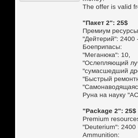
The offer is valid
"Пакет 2": 25$
Премиум ресурсы
"Дейтерий": 2400
Боеприпасы:
"Меганюка": 10,
"Ослепляющий луч
"сумасшедший дро
"Быстрый ремонтн
"Самонаводящаяся
Руна на науку "А
"Package 2": 25$
Premium resource
"Deuterium": 2400
Ammunition: