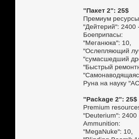
"Пакет 2": 25$
Премиум ресурсы
"Дейтерий": 2400
Боеприпасы:
"Меганюка": 10,
"Ослепляющий луч
"сумасшедший дро
"Быстрый ремонтн
"Самонаводящаяся
Руна на науку "А
"Package 2": 25$
Premium resource
"Deuterium": 2400
Ammunition:
"MegaNuke": 10,