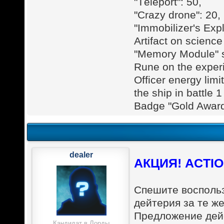
"Тeleport": 50,
"Crazy drone": 20,
"Immobilizer's Exp
Artifact on science
"Memory Module" s
Rune on the exper
Officer energy lim
the ship in battle 
Badge "Gold Award
dealer
АКЦИЯ! ACTIO
Спешите восполь
дейтерия за те же
Предложение дейс
Кандидат в Лорды