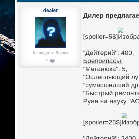
dealer
Дилер предлагае
[spoiler=5$]
"Дейтерий": 400,
Кандидат в Лорды
Боеприпасы:
5
"Меганюка": 5,
"Ослепляющий луч
"сумасшедший дро
"Быстрый ремонтн
Руна на науку "АС
[spoiler=25$]
"Дейтерий": 2400,