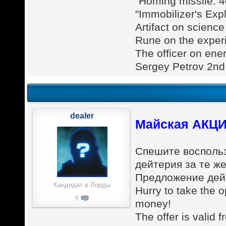
"Homing missile: 
"Immobilizer's Exp
Artifact on scien
Rune on the exper
The officer on ener
Sergey Petrov 2nd 
dealer
Майская АКЦИ
Спешите восполь
дейтерия за те же
Предложение дейс
Кандидат в Лорды
Hurry to take the 
5
money!
The offer is valid