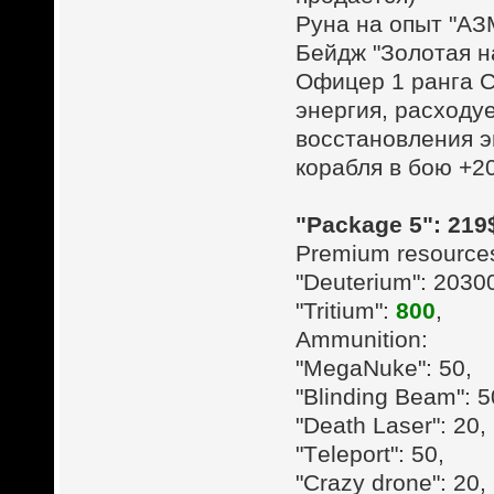
Руна на опыт "АЗ
Бейдж "Золотая н
Офицер 1 ранга С
энергия, расходу
восстановления э
корабля в бою +2
"Package 5": 219
Premium resource
"Deuterium": 2030
"Tritium":
800
,
Ammunition:
"MegaNuke": 50,
"Blinding Beam": 5
"Death Laser": 20,
"Тeleport": 50,
"Crazy drone": 20,