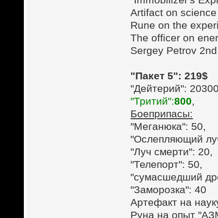
Artifact on scien
Rune on the exper
The officer on ener
Sergey Petrov 2nd 
"Пакет 5": 219$
"Дейтерий": 2030
"Тритий":
800
,
Боеприпасы:
"Меганюка": 50,
"Ослепляющий луч
"Луч смерти": 20,
"Телепорт": 50,
"сумасшедший дро
"Заморозка": 40
Артефакт на наук
Руна на опыт "АЗ