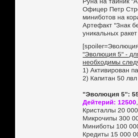
Руна на тайник "А
Офицер Петр Стре
миниботов на кор
Артефакт "Знак б
уникальных ракет 
[spoiler=Эволюция
"Эволюция 5" - д
необходимы след
1) Активирован п
2) Капитан 50 лвл
"Эволюция 5": 5
Дейтерий: 12500
Кристаллы 20 000
Микрочипы 300 0
Миниботы 100 00
Кредиты 15 000 0