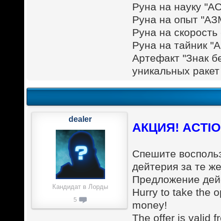
Руна на науку "А
Руна на опыт "АЗМ
Руна на скорость
Руна на тайник "А
Артефакт "Знак б
уникальных ракет 
dealer
АКЦИЯ! ACTIO
Спешите восполь
дейтерия за те же
Предложение дейс
Кандидат в Лорды
Hurry to take the 
5
money!
The offer is valid