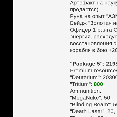
Артефакт на наук
продается)
Руна на опыт "АЗ
Бейдж "Золотая н
Офицер 1 ранга С
энергия, расходу
восстановления э
корабля в бою +2
"Package 5": 219
Premium resource
"Deuterium": 2030
"Tritium":
800
,
Ammunition:
"MegaNuke": 50,
"Blinding Beam": 5
"Death Laser": 20,