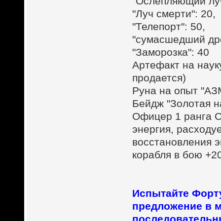
"Ослепляющий луч
"Луч смерти": 20,
"Телепорт": 50,
"сумасшедший дро
"Заморозка": 40
Артефакт на наук
продается)
Руна на опыт "АЗ
Бейдж "Золотая н
Офицер 1 ранга С
энергия, расходу
восстановления э
корабля в бою +20
Испытайте Форт
предложение в м
последовательн