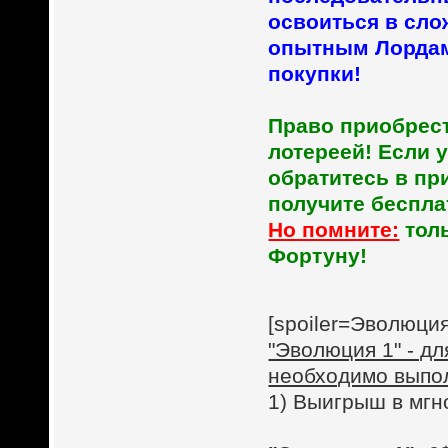
освоиться в сло
опытным Лордам
покупки!
Право приобрес
лотереей! Если у
обратитесь в пр
получите беспла
Но помните:
тол
Фортуну!
[spoiler=Эволюция
"Эволюция 1" - д
необходимо выпо
1) Выигрыш в мг