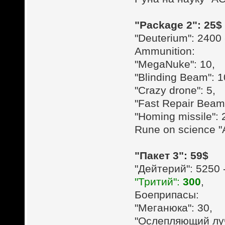
"Package 2": 25$
"Deuterium": 2400 
Ammunition:
"MegaNuke": 10,
"Blinding Beam": 1
"Crazy drone": 5,
"Fast Repair Beam"
"Homing missile": 
Rune on science "
"Пакет 3": 59$
"Дейтерий": 5250 
"Тритий":
300
,
Боеприпасы:
"Меганюка": 30,
"Ослепляющий луч