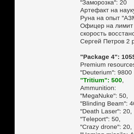
"Заморозка": 20
Артефакт на наук
Руна на опыт "АЗ
Офицер на лимит 
скорость восстан
Сергей Петров 2 
"Package 4": 105
Premium resource
"Deuterium": 9800 
"Tritium": 500
,
Ammunition:
"MegaNuke": 50,
"Blinding Beam": 4
"Death Laser": 20,
"Тeleport": 50,
"Crazy drone": 20,