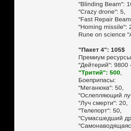
"Blinding Beam": 1
"Crazy drone": 5,
"Fast Repair Beam"
"Homing missile": 
Rune on science "
"Пакет 4": 105$
Премиум ресурсы
"Дейтерий": 9800 
"Тритий": 500
,
Боеприпасы:
"Меганюка": 50,
"Ослепляющий луч
"Луч смерти": 20,
"Телепорт": 50,
"Сумасшедший дро
"Самонаводящаяся