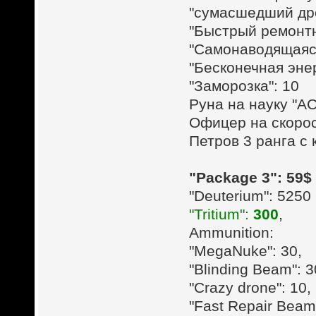
"сумасшедший дро
"Быстрый ремонтн
"Самонаводящаяся
"Бесконечная энер
"Заморозка": 10
Руна на науку "А
Офицер на скорос
Петров 3 ранга c
"Package 3": 59$
"Deuterium": 5250 
"Tritium":
300
,
Ammunition:
"MegaNuke": 30,
"Blinding Beam": 3
"Crazy drone": 10,
"Fast Repair Beam"