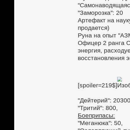
"Самонаводящаяся
"Заморозка": 20
Артефакт на наук
продается)
Руна на опыт "АЗ
Офицер 2 ранга С
энергия, расходу
восстановления эн
[spoiler=219$]
"Дейтерий": 20300
"Тритий": 800,
Боеприпасы:
"Меганюка": 50,