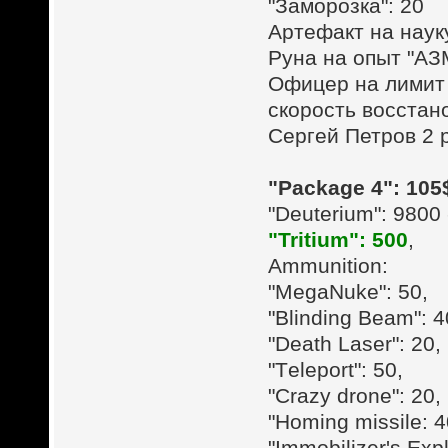
"Заморозка": 20
Артефакт на наук
Руна на опыт "АЗ
Офицер на лимит 
скорость восстан
Сергей Петров 2 
"Package 4": 105
"Deuterium": 9800 
"Tritium": 500
,
Ammunition:
"MegaNuke": 50,
"Blinding Beam": 4
"Death Laser": 20,
"Тeleport": 50,
"Crazy drone": 20,
"Homing missile: 
"Immobilizer's Exp