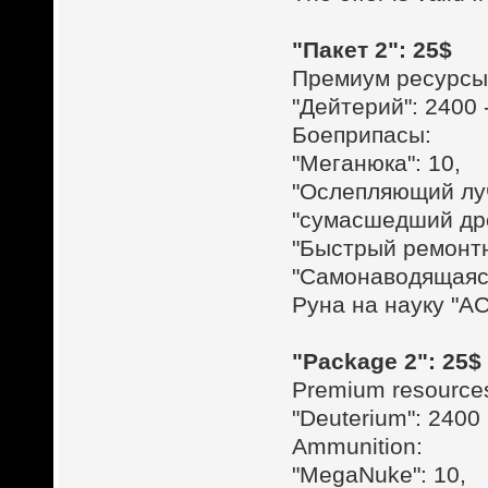
"Пакет 2": 25$
Премиум ресурсы
"Дейтерий": 2400
Боеприпасы:
"Меганюка": 10,
"Ослепляющий луч
"сумасшедший дро
"Быстрый ремонтн
"Самонаводящаяся
Руна на науку "А
"Package 2": 25$
Premium resource
"Deuterium": 2400
Ammunition:
"MegaNuke": 10,