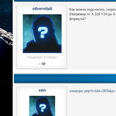
silvervitali
Как можно подсчитать скорос
(Например от X-118 Y24 до X
формула?
Кандидат в Лорды
6
xen
viewtopic.php?f=6&t=2876&p