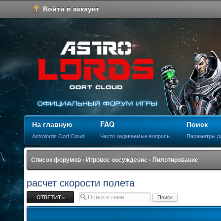
Войти в аккаунт
На главную
FAQ
Поиск
Astrolords Oort Cloud
Часто задаваемые вопросы
Параметры р
Список форумов
‹
Игровое обсуждение
‹
Пилотирование
расчет скорости полета
Ответить