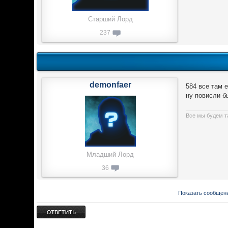
Старший Лорд
237
demonfaer
584 все там е
ну повисли б
Все мы будем т
Младший Лорд
36
Показать сообщени
Ответить