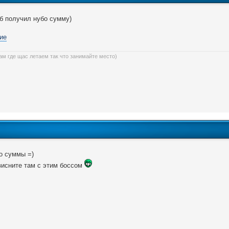
б получил нубо сумму)
ам где щас летаем так что занимайте место)
о суммы =)
исните там с этим боссом