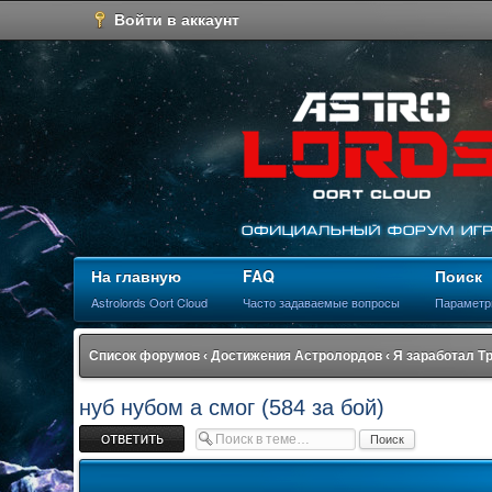
Войти в аккаунт
На главную
FAQ
Поиск
Astrolords Oort Cloud
Часто задаваемые вопросы
Параметр
Список форумов
‹
Достижения Астролордов
‹
Я заработал Т
нуб нубом а смог (584 за бой)
Ответить