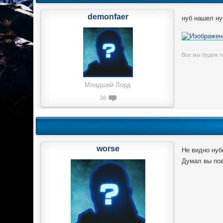
demonfaer
нуб нашел ну
Все мы будем т
Младший Лорд
36
worse
Не видно нуб
Думал вы пов