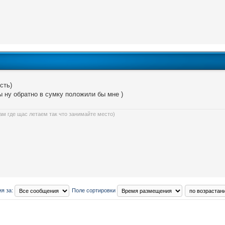
сть)
ы ну обратно в сумку положили бы мне )
ам где щас летаем так что занимайте место)
я за:
Поле сортировки