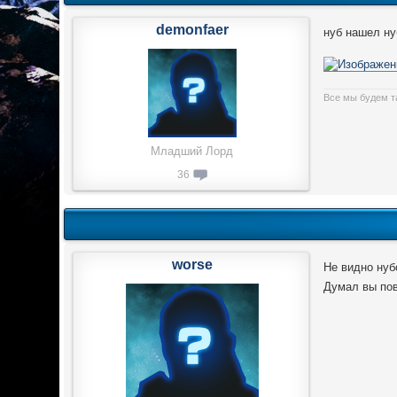
demonfaer
нуб нашел ну
Все мы будем т
Младший Лорд
36
worse
Не видно нуб
Думал вы пов