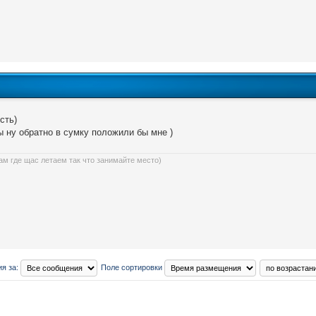
сть)
ы ну обратно в сумку положили бы мне )
ам где щас летаем так что занимайте место)
я за:
Поле сортировки