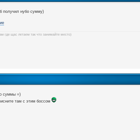
б получил нубо сумму)
ам где щас летаем так что занимайте место)
о суммы =)
исните там с этим боссом