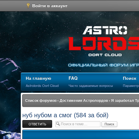
Войти в аккаунт
На главную
FAQ
Поиск
Astrolords Oort Cloud
Часто задаваемые вопросы
Параметр
Список форумов
‹
Достижения Астролордов
‹
Я заработал Т
нуб нубом а смог (584 за бой)
Ответить