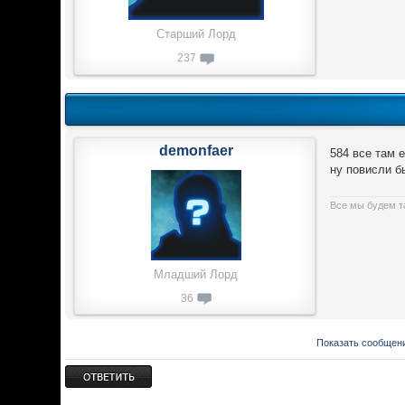
Старший Лорд
237
demonfaer
584 все там е
ну повисли б
Все мы будем т
Младший Лорд
36
Показать сообщени
Ответить