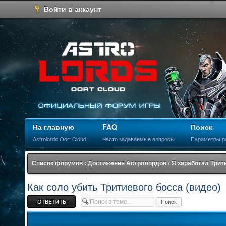
Войти в аккаунт
На главную
FAQ
Поиск
Astrolords Oort Cloud
Часто задаваемые вопросы
Параметры р
Список форумов
‹
Достижения Астролордов
‹
Я заработал Трит
Как соло убить Тритиевого босса (видео)
Ответить