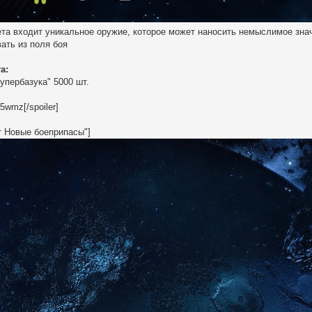
ета входит уникальное оружие, которое может наносить немыслимое знач
вать из поля боя
а:
упербазука" 5000 шт.
5wmz[/spoiler]
ет Новые боеприпасы"]