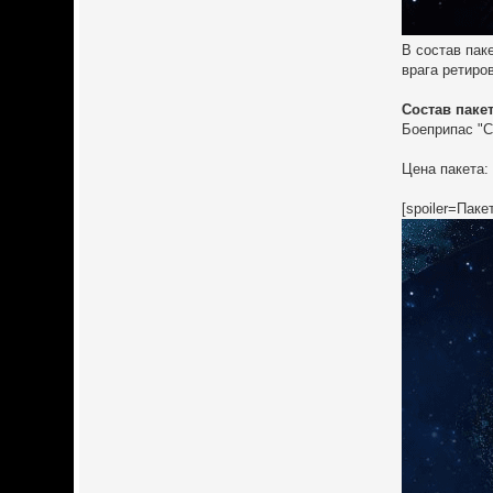
В состав пак
врага ретиро
Состав пакет
Боеприпас "С
Цена пакета: 
[spoiler=Пак