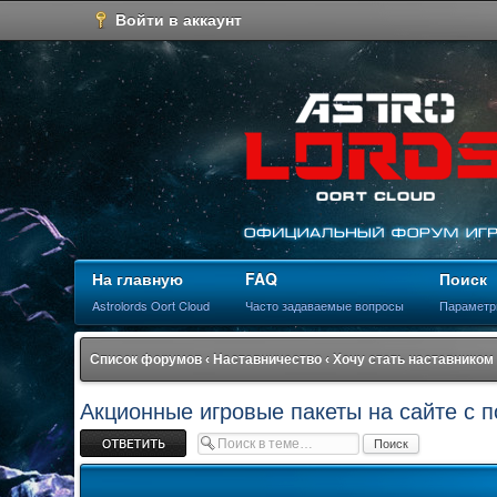
Войти в аккаунт
На главную
FAQ
Поиск
Astrolords Oort Cloud
Часто задаваемые вопросы
Параметр
Список форумов
‹
Наставничество
‹
Хочу стать наставником
Акционные игровые пакеты на сайте с 
Ответить