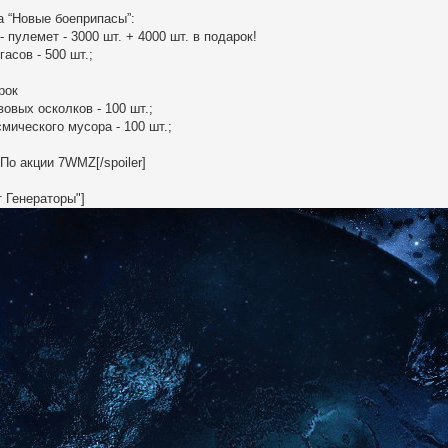
а “Новые боеприпасы”:
 пулемет - 3000 шт. + 4000 шт. в подарок!
асов - 500 шт.;
рок
вовых осколков - 100 шт.;
смического мусора - 100 шт.;
 По акции 7WMZ[/spoiler]
т Генераторы"]