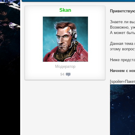
Skan
Приветствую
Знаете ли вы
Возможно, уж
А может быть
Данная тема 
этому вопрос
Ниже предста
Модератор
Начнем с но
94
[spoiler=Паке