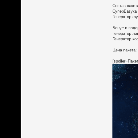
Состав пакет
СуперБазука -
Генератор фуг
Бонус в пода
Генератор ла
Генератор ко
Цена пакета:
[spoiler=Паке