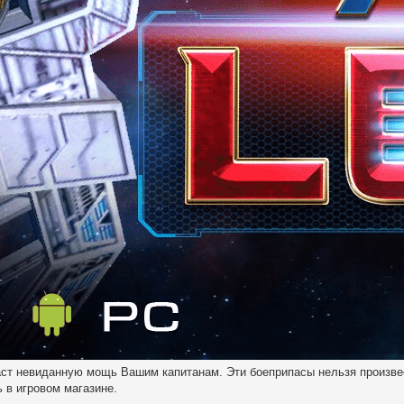
аст невиданную мощь Вашим капитанам. Эти боеприпасы нельзя произве
ь в игровом магазине.